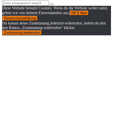
Search
Search
for:
Diese Website benutzt Cookies. Wenn du die Website weiter nutzt,
gehen wir von deinem Einverständnis aus.
OK
Nein
Datenschutzerklärung
Du kannst deine Zustimmung jederzeit widerrufen, indem du den
den Button „Zustimmung widerrufen“ klickst.
Zustimmung wiederrufen